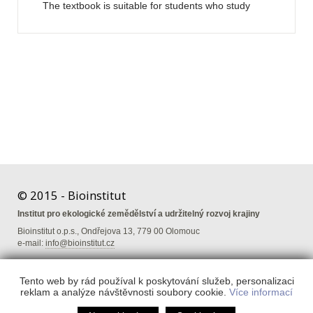
The textbook is suitable for students who study
specialization of organic farming in foreign language.
© 2015 - Bioinstitut
Institut pro ekologické zemědělství a udržitelný rozvoj krajiny
Bioinstitut o.p.s., Ondřejova 13, 779 00 Olomouc
e-mail:
info@bioinstitut.cz
Tento web by rád používal k poskytování služeb, personalizaci
reklam a analýze návštěvnosti soubory cookie.
Více informací
ZASÍLÁNÍ NOVINEK
KONTAKT