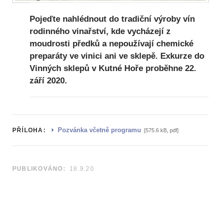
Pojeďte nahlédnout do tradiční výroby vín
rodinného vinařství, kde vycházejí z
moudrosti předků a nepoužívají chemické
preparáty ve vinici ani ve sklepě. Exkurze do
Vinných sklepů v Kutné Hoře proběhne 22.
září 2020.
Pozvánka včetně programu
PŘÍLOHA:
[575.6 kB, pdf]
PUBLIKOVÁNO:
18.9.20