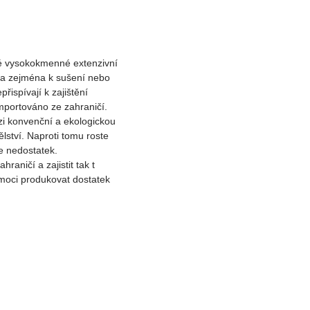
ré vysokokmenné extenzivní
ána zejména k sušení nebo
řispívají k zajištění
mportováno ze zahraničí.
zi konvenční a ekologickou
lství. Naproti tomu roste
le nedostatek.
raničí a zajistit tak t
moci produkovat dostatek