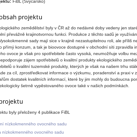
jektu:
FiBL (Švýcarsko)
 obsah projektu
ologického zemědělství byly v ČR až do nedávné doby vedeny jen sta
plní převážně krajinotvornou funkci. Produkce z těchto sadů je využív
ysokokmenné sady mají sice v krajině nezastupitelnou roli, ale příliš nep
 přímý konzum, a tak je bioovoce dostupné v obchodní síti zpravidla i
ho ovoce je však pro spotřebitele často vysoká, neumožňuje volbu me
epodporuje zájem spotřebitelů o kvalitní produkty ekologického zemědě
bitelů o kvalitní tuzemské produkty, kterých je však na našem trhu stá
lade za cíl, zprostředkovat informace o výzkumu, poradenství a praxi v zah
řům dostatek kvalitních informací, které by jim mohly do budoucna po
a ekologicky šetrně vypěstovaného ovoce také v našich podmínkách.
 projektu
ektu byly přeloženy 4 publikace FiBL
ení nízkokmenného ovocného sadu
a nízkokmenného ovocného sadu