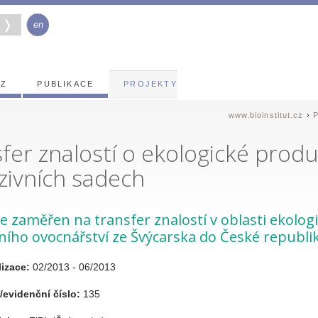
en
EZ
PUBLIKACE
PROJEKTY
www.bioinstitut.cz
›
P
fer znalostí o ekologické produ
zivních sadech
je zaměřen na transfer znalostí v oblasti ekolog
ního ovocnářství ze Švýcarska do České republik
izace:
02/2013 - 06/2013
/evidenční číslo:
135