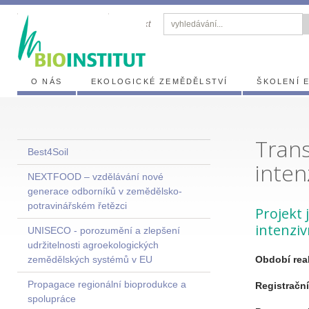
zasílání novinek
kontakt
O NÁS
EKOLOGICKÉ ZEMĚDĚLSTVÍ
ŠKOLENÍ 
Trans
Best4Soil
inten
NEXTFOOD – vzdělávání nové
generace odborníků v zemědělsko-
potravinářském řetězci
Projekt 
intenziv
UNISECO - porozumění a zlepšení
udržitelnosti agroekologických
zemědělských systémů v EU
Období real
Propagace regionální bioprodukce a
Registrační
spolupráce