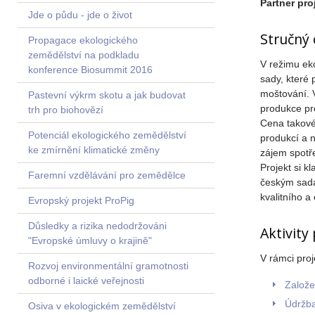
Partner pro
Jde o půdu - jde o život
Stručný
Propagace ekologického
zemědělství na podkladu
V režimu ek
konference Biosummit 2016
sady, které 
moštování. V
Pastevní výkrm skotu a jak budovat
produkce pro
trh pro biohovězí
Cena takové
Potenciál ekologického zemědělství
produkcí a n
ke zmírnění klimatické změny
zájem spotře
Projekt si k
Faremní vzdělávání pro zemědělce
českým sada
kvalitního 
Evropský projekt ProPig
Důsledky a rizika nedodržováni
Aktivity
"Evropské úmluvy o krajině"
V rámci proj
Rozvoj environmentální gramotnosti
odborné i laické veřejnosti
Založ
Údržb
Osiva v ekologickém zemědělství