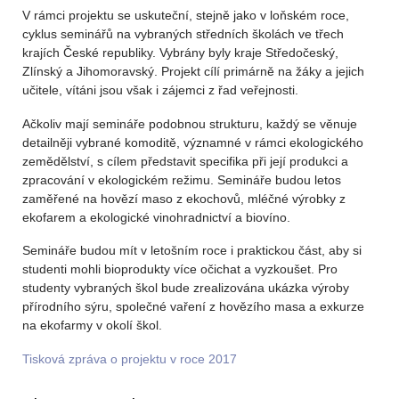
V rámci projektu se uskuteční, stejně jako v loňském roce,
cyklus seminářů na vybraných středních školách ve třech
krajích České republiky. Vybrány byly kraje Středočeský,
Zlínský a Jihomoravský. Projekt cílí primárně na žáky a jejich
učitele, vítáni jsou však i zájemci z řad veřejnosti.
Ačkoliv mají semináře podobnou strukturu, každý se věnuje
detailněji vybrané komoditě, významné v rámci ekologického
zemědělství, s cílem představit specifika při její produkci a
zpracování v ekologickém režimu. Semináře budou letos
zaměřené na hovězí maso z ekochovů, mléčné výrobky z
ekofarem a ekologické vinohradnictví a biovíno.
Semináře budou mít v letošním roce i praktickou část, aby si
studenti mohli bioprodukty více očichat a vyzkoušet. Pro
studenty vybraných škol bude zrealizována ukázka výroby
přírodního sýru, společné vaření z hovězího masa a exkurze
na ekofarmy v okolí škol.
Tisková zpráva o projektu v roce 2017