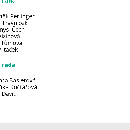
 rada
něk Perlinger
r Trávníček
mysl Čech
Vizinová
 Tůmová
itáček
 rada
ata Baslerová
eňka Kočtářová
r David