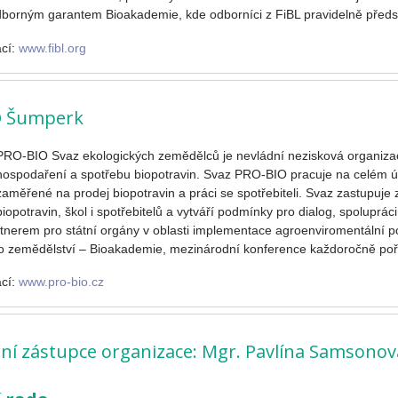
dborným garantem Bioakademie, kde odborníci z FiBL pravidelně předst
ací:
www.fibl.org
O Šumperk
PRO-BIO Svaz ekologických zemědělců je nevládní nezisková organizac
hospodaření a spotřebu biopotravin. Svaz PRO-BIO pracuje na celém 
zaměřené na prodej biopotravin a práci se spotřebiteli. Svaz zastupuj
biopotravin, škol i spotřebitelů a vytváří podmínky pro dialog, spoluprá
tnerem pro státní orgány v oblasti implementace agroenviromentální p
o zemědělství – Bioakademie, mezinárodní konference každoročně po
ací:
www.pro-bio.cz
ní zástupce organizace: Mgr. Pavlína Samsonová