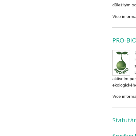
důležitým o
Více inform
PRO-BI
aktivním par
ekologickéh
Více inform
Statutár