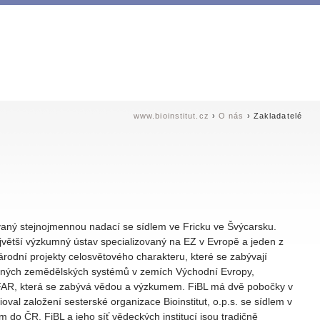
www.bioinstitut.cz
›
O nás
› Zakladatelé
aný stejnojmennou nadací se sídlem ve Fricku ve Švýcarsku.
ejvětší výzkumný ústav specializovaný na EZ v Evropě a jeden z
rodní projekty celosvětového charakteru, které se zabývají
elných zemědělských systémů v zemích Východní Evropy,
ISOFAR, která se zabývá vědou a výzkumem. FiBL má dvě pobočky v
 založení sesterské organizace Bioinstitut, o.p.s. se sídlem v
 do ČR. FiBL a jeho síť vědeckých institucí jsou tradičně