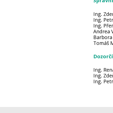
Správní
Ing. Zde
Ing. Pet
Ing. Pře
Andrea 
Barbora
Tomáš M
Dozorčí
Ing. Ren
Ing. Zd
Ing. Pet