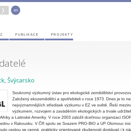
en
EZ
PUBLIKACE
PROJEKTY
datelé
ick, Švýcarsko
Soukromý výzkumný ústav pro ekologické zemědělství provozov
Založený ekozemědělci a spotřebiteli v roce 1973. Dnes je to n
nejvýznamnějších středisek výzkumu v EZ ve světě. Řeší meziná
výzkumem, rozvojem a zaváděním ekologických a trvale udržit
 Afriky a Latinské Ameriky. V roce 2003 založil dceřinou organizaci 
ednu v Rakousku. V ČR spolu se Svazem PRO-BIO a UP Olomouc inicioval
uto cestou se cenné, prakticky orientované zkušenosti dostávají i k nám