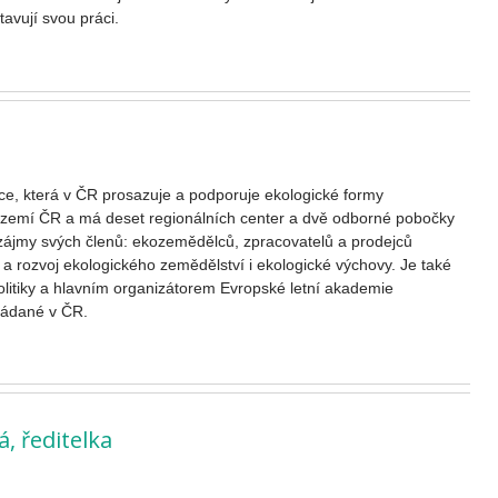
avují svou práci.
e, která v ČR prosazuje a podporuje ekologické formy
území ČR a má deset regionálních center a dvě odborné pobočky
e zájmy svých členů: ekozemědělců, zpracovatelů a prodejců
ci a rozvoj ekologického zemědělství i ekologické výchovy. Je také
olitiky a hlavním organizátorem Evropské letní akademie
řádané v ČR.
, ředitelka