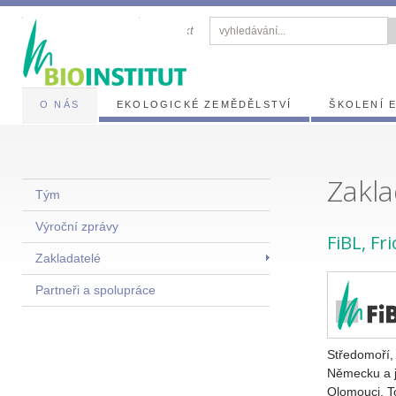
zasílání novinek
kontakt
O NÁS
EKOLOGICKÉ ZEMĚDĚLSTVÍ
ŠKOLENÍ 
Zakla
Tým
Výroční zprávy
FiBL, Fr
Zakladatelé
Partneři a spolupráce
Středomoří,
Německu a j
Olomouci. To