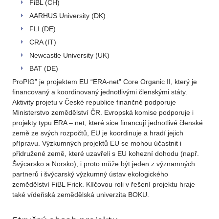
FiBL (CH)
AARHUS University (DK)
FLI (DE)
CRA (IT)
Newcastle University (UK)
BAT (DE)
ProPIG” je projektem EU “ERA-net” Core Organic II, který je
financovaný a koordinovaný jednotlivými členskými státy.
Aktivity projetu v České republice finančně podporuje
Ministerstvo zemědělství ČR. Evropská komise podporuje i
projekty typu ERA – net, které sice financují jednotlivé členské
země ze svých rozpočtů, EU je koordinuje a hradí jejich
přípravu. Výzkumných projektů EU se mohou účastnit i
přidružené země, které uzavřeli s EU kohezní dohodu (např.
Švýcarsko a Norsko), i proto může být jeden z významných
partnerů i švýcarský výzkumný ústav ekologického
zemědělství FiBL Frick. Klíčovou roli v řešení projektu hraje
také vídeňská zemědělská univerzita BOKU.