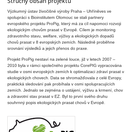
Stručný obsah projektu
Výzkumný ústav živočišné výroby Praha – Uhříněves ve
spolupráci s Bioinstitutem Olomouc se stali partnery
evropského projektu ProPig, který má za cíl napomoci rozvoji
ekologickým chovům prasat v Evropě. Cílem je monitoring
zdravotního stavu, welfare, výživy a ekologických dopadů
chovů prasat v 8 evropských zemích. Následně proběhne
srovnání výsledků a jejich přenos do praxe.
Projekt ProPig nestaví na zelené louce, již v letech 2007 –
2010 byla v rámci společného projektu CorePIG vypracována
studie v osmi evropských zemích k optimalizaci zdraví prasat v
ekologických chovech. Data se shromažďovala z celé Evropy,
praktická sledování pak probíhala v osmi spolupracujících
zemích. Jednalo se zejména o ustájení, výživu a krmení, chov
a zdravotní stav prasat v EZ. Byl to první svého druhu
souhrnný popis ekologických prasat chovů v Evropě.