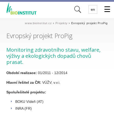
✕
en
www.bioinstitut.cz
›
Projekty
› Evropský projekt ProPig
Evropský projekt ProPig
Monitoring zdravotního stavu, welfare,
výživy a ekologických dopadů chovů
prasat.
Období realizace:
01/2011 - 12/2014
Hlavní řešitel za ČR:
VÚŽV, v.v.i.
Spoluřešitelé projektu:
BOKU Vídeň (AT)
INRA (FR)