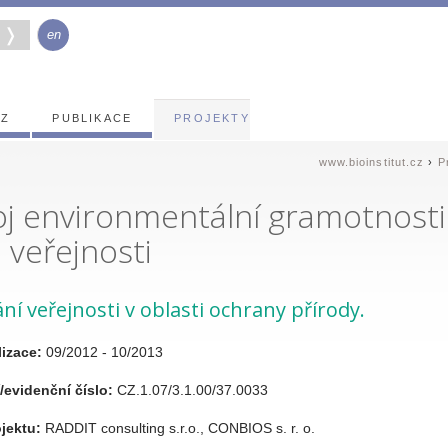
en
EZ
PUBLIKACE
PROJEKTY
www.bioinstitut.cz
›
P
j environmentální gramotnosti
é veřejnosti
ní veřejnosti v oblasti ochrany přírody.
izace:
09/2012 - 10/2013
/evidenční číslo:
CZ.1.07/3.1.00/37.0033
ojektu:
RADDIT consulting s.r.o., CONBIOS s. r. o.