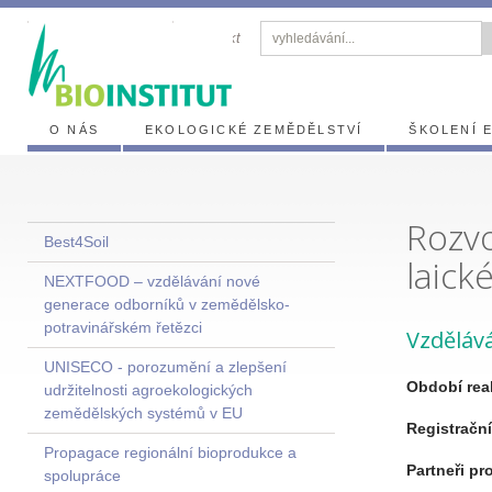
zasílání novinek
kontakt
O NÁS
EKOLOGICKÉ ZEMĚDĚLSTVÍ
ŠKOLENÍ 
Rozvo
Best4Soil
laick
NEXTFOOD – vzdělávání nové
generace odborníků v zemědělsko-
potravinářském řetězci
Vzdělává
UNISECO - porozumění a zlepšení
Období real
udržitelnosti agroekologických
zemědělských systémů v EU
Registrační
Propagace regionální bioprodukce a
Partneři pr
spolupráce