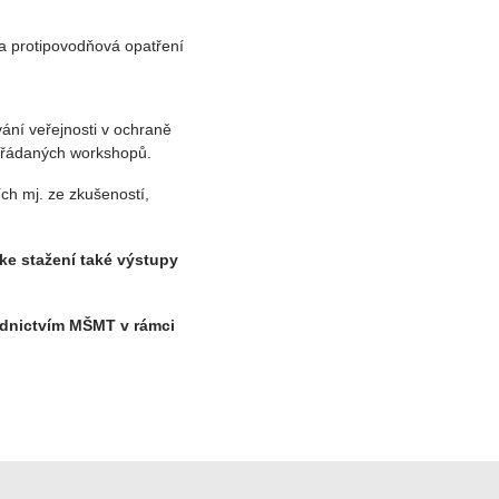
 a protipovodňová opatření
vání veřejnosti v ochraně
pořádaných workshopů.
ch mj. ze zkušeností,
ke stažení také výstupy
řednictvím MŠMT v rámci