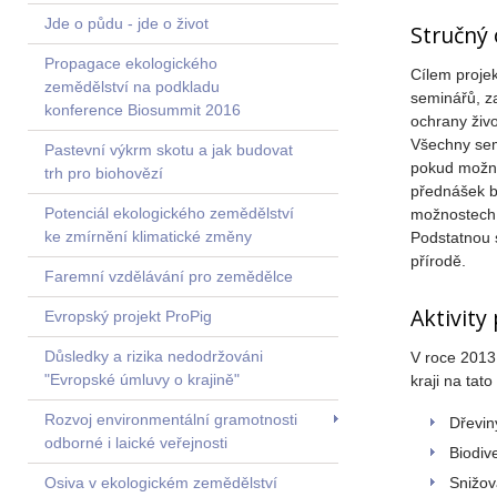
Jde o půdu - jde o život
Stručný
Propagace ekologického
Cílem proje
zemědělství na podkladu
seminářů, za
konference Biosummit 2016
ochrany živo
Všechny sem
Pastevní výkrm skotu a jak budovat
pokud možno
trh pro biohovězí
přednášek b
Potenciál ekologického zemědělství
možnostech 
ke zmírnění klimatické změny
Podstatnou s
přírodě.
Faremní vzdělávání pro zemědělce
Aktivity
Evropský projekt ProPig
Důsledky a rizika nedodržováni
V roce 2013
"Evropské úmluvy o krajině"
kraji na tato
Rozvoj environmentální gramotnosti
Dřevin
odborné i laické veřejnosti
Biodiv
Snižov
Osiva v ekologickém zemědělství