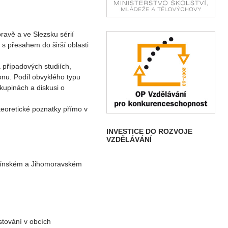
avě a ve Slezsku sérií
 s přesahem do širší oblasti
 případových studiích,
u. Podíl obvyklého typu
kupinách a diskusi o
teoretické poznatky přímo v
INVESTICE DO ROZVOJE
VZDĚLÁVÁNÍ
línském a Jihomoravském
stování v obcích