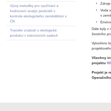
Zdroje
Vývoj metodiky pro využívání a
Voda v
hodnocení analýz pesticidů v
v země
kontrole ekologického zemědělství v
ČR
Enviro
Dále byly v 
Transfer znalostí o ekologické
životního p
produkci v intenzivních sadech
Vytvořeno b
projektového
Všechny in
projektu
R
Projekt je 
Operačního