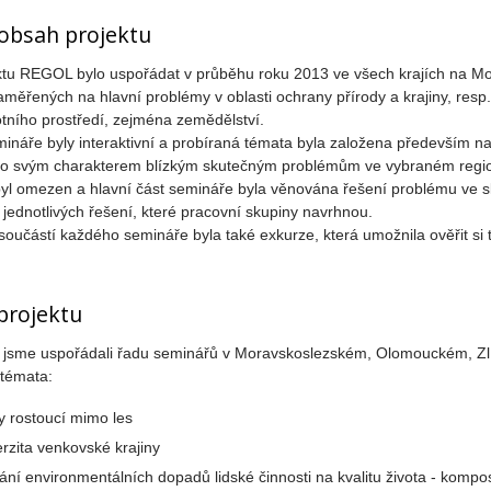
 obsah projektu
ktu REGOL bylo uspořádat v průběhu roku 2013 ve všech krajích na Mor
měřených na hlavní problémy v oblasti ochrany přírody a krajiny, resp.
tního prostředí, zejména zemědělství.
ináře byly interaktivní a probíraná témata byla založena především na
 svým charakterem blízkým skutečným problémům ve vybraném region
yl omezen a hlavní část semináře byla věnována řešení problému ve s
jednotlivých řešení, které pracovní skupiny navrhnou.
oučástí každého semináře byla také exkurze, která umožnila ověřit si 
 projektu
 jsme uspořádali řadu seminářů v Moravskoslezském, Olomouckém, Z
 témata:
y rostoucí mimo les
erzita venkovské krajiny
ání environmentálních dopadů lidské činnosti na kvalitu života - kompo