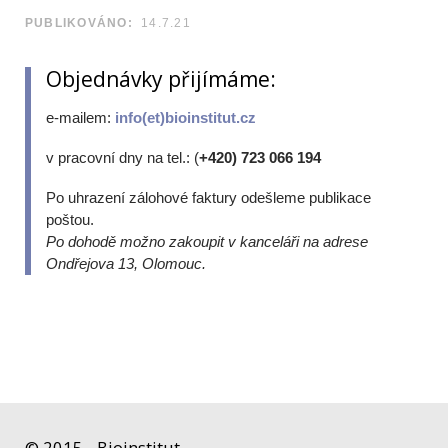
PUBLIKOVÁNO:
14.7.21
Objednávky přijímáme:
e-mailem:
info(et)bioinstitut.cz
v pracovní dny na tel.: (
+420) 723 066 194
Po uhrazení zálohové faktury odešleme publikace
poštou.
Po dohodě možno zakoupit v kanceláři na adrese
Ondřejova 13, Olomouc.
© 2015 - Bioinstitut