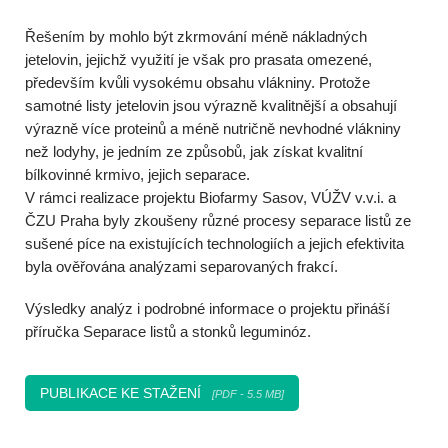
Řešením by mohlo být zkrmování méně nákladných
jetelovin, jejichž využití je však pro prasata omezené,
především kvůli vysokému obsahu vlákniny. Protože
samotné listy jetelovin jsou výrazně kvalitnější a obsahují
výrazně více proteinů a méně nutričně nevhodné vlákniny
než lodyhy, je jedním ze způsobů, jak získat kvalitní
bílkovinné krmivo, jejich separace.
V rámci realizace projektu Biofarmy Sasov, VÚŽV v.v.i. a
ČZU Praha byly zkoušeny různé procesy separace listů ze
sušené píce na existujících technologiích a jejich efektivita
byla ověřována analýzami separovaných frakcí.
Výsledky analýz i podrobné informace o projektu přináší
příručka Separace listů a stonků leguminóz.
PUBLIKACE KE STAŽENÍ
[PDF - 5.5 MB]