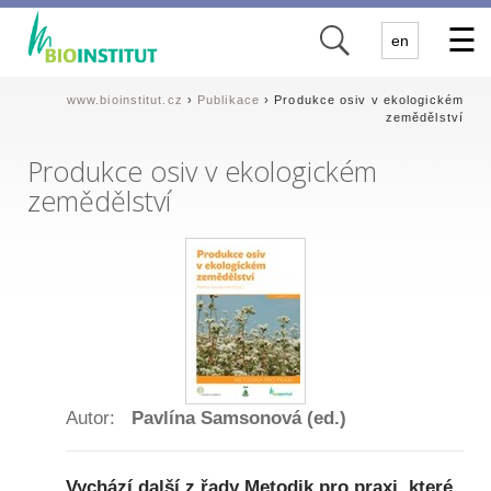
✕
en
www.bioinstitut.cz
›
Publikace
› Produkce osiv v ekologickém
zemědělství
Produkce osiv v ekologickém
zemědělství
Autor:
Pavlína Samsonová (ed.)
Vychází další z řady Metodik pro praxi, které