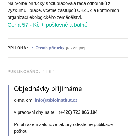
Na tvorbě příručky spolupracovala řada odborníků z
výzkumu i praxe, včetně zástupců ÚKZÚZ a kontrolních
organizací ekologického zemědělství.
Cena 57,- Kč + poštovné a balné
Obsah příručky
PŘÍLOHA:
[6.6 MB, pdf]
PUBLIKOVÁNO:
11.6.15
Objednávky přijímáme:
e-mailem:
info(et)bioinstitut.cz
v pracovní dny na tel.: (
+420) 723 066 194
Po uhrazení zálohové faktury odešleme publikace
poštou.