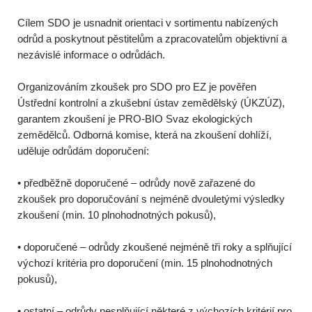
Cílem SDO je usnadnit orientaci v sortimentu nabízených
odrůd a poskytnout pěstitelům a zpracovatelům objektivní a
nezávislé informace o odrůdách.
Organizováním zkoušek pro SDO pro EZ je pověřen
Ústřední kontrolní a zkušební ústav zemědělský (ÚKZÚZ),
garantem zkoušení je PRO-BIO Svaz ekologických
zemědělců. Odborná komise, která na zkoušení dohlíží,
uděluje odrůdám doporučení:
• předběžně doporučené – odrůdy nově zařazené do
zkoušek pro doporučování s nejméně dvouletými výsledky
zkoušení (min. 10 plnohodnotných pokusů),
• doporučené – odrůdy zkoušené nejméně tři roky a splňující
výchozí kritéria pro doporučení (min. 15 plnohodnotných
pokusů),
• ostatní – odrůdy nesplňující některé z výchozích kritérií pro