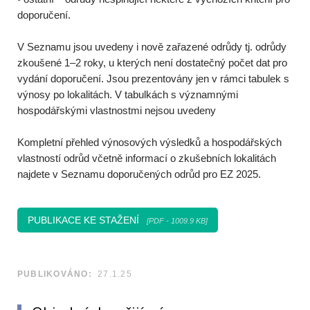
doporučení.
V Seznamu jsou uvedeny i nově zařazené odrůdy tj. odrůdy
zkoušené 1–2 roky, u kterých není dostatečný počet dat pro
vydání doporučení. Jsou prezentovány jen v rámci tabulek s
výnosy po lokalitách. V tabulkách s významnými
hospodářskými vlastnostmi nejsou uvedeny
Kompletní přehled výnosových výsledků a hospodářských
vlastností odrůd včetně informací o zkušebních lokalitách
najdete v Seznamu doporučených odrůd pro EZ 2025.
PUBLIKACE KE STAŽENÍ
[PDF - 1009.9 KB]
PUBLIKOVÁNO:
27.1.25