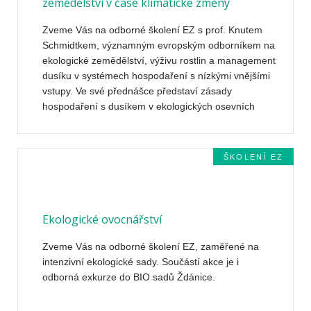
zemědělství v čase klimatické změny
Zveme Vás na odborné školení EZ s prof. Knutem
Schmidtkem, významným evropským odborníkem na
ekologické zemědělství, výživu rostlin a management
dusíku v systémech hospodaření s nízkými vnějšími
vstupy. Ve své přednášce představí zásady
hospodaření s dusíkem v ekologických osevních
sledech, srovnání míry vyplavování dusičnanů v
konvenčním a ekologickém hospodaření, rizika ztrát
dusíku po pícninářských a zrnových leguminózách i
ŠKOLENÍ EZ
bramborách a možnosti využití jitrocele kopinatého
pro omezení nitrifikace, vyplavování dusičnanů a
emisí oxidu dusného. Po přednášce následuje
terénní cvičení.
Ekologické ovocnářství
Zveme Vás na odborné školení EZ, zaměřené na
intenzivní ekologické sady. Součástí akce je i
odborná exkurze do BIO sadů Ždánice.