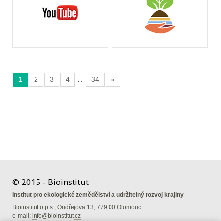
1
2
3
4
..
34
»
© 2015 - Bioinstitut
Institut pro ekologické zemědělství a udržitelný rozvoj krajiny
Bioinstitut o.p.s., Ondřejova 13, 779 00 Olomouc
e-mail:
info@bioinstitut.cz