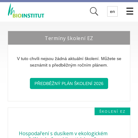
✕
en
Termíny školení EZ
V tuto chvíli nejsou žádná aktuální školení. Můžete se
seznámit s předběžným ročním plánem.
PŘEDBĚŽNÝ PLÁN ŠKOLENÍ 2026
ŠKOLENÍ EZ
Hospodaření s dusíkem v ekologickém